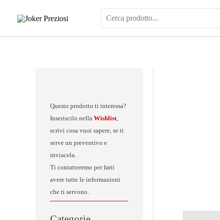
Vai
al
contenuto
Questo prodotto ti interessa?
Inseriscilo nella
Wishlist
,
scrivi cosa vuoi sapere, se ti
serve un preventivo e
inviacela.
Ti contatteremo per farti
avere tutte le informazioni
che ti servono.
Categorie