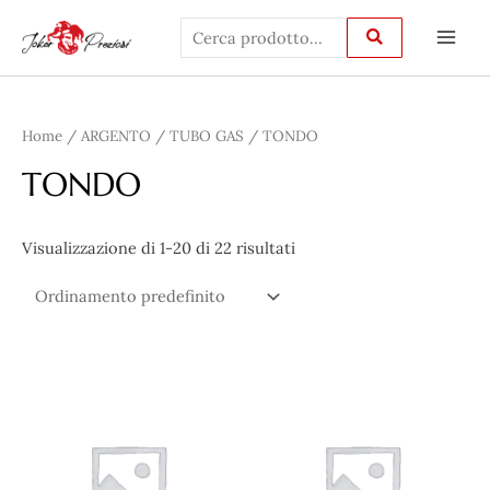
Vai
Main
al
Men
contenuto
Home
/
ARGENTO
/
TUBO GAS
/ TONDO
TONDO
Visualizzazione di 1-20 di 22 risultati