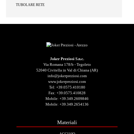
TUBOLARE RETE
Joker Preziosi S.n.c.
Via Romana 178/b - Tegoleto
52040 Civitella in Val di Chiana (AR)
info@jokerpreziosi.com
www.jokerpreziosi.com
Tel:
+39.0575.410180
Fax: +39.0575.410828
Mobile:
+39.349.2609846
Mobile:
+39.349.2654136
Materiali
ACCIAIO