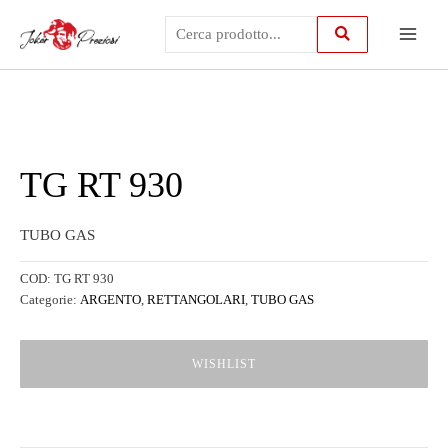
Vai
Main
al
contenuto
Menu
TG RT 930
TUBO GAS
COD:
TG RT 930
Categorie:
ARGENTO
,
RETTANGOLARI
,
TUBO GAS
WISHLIST