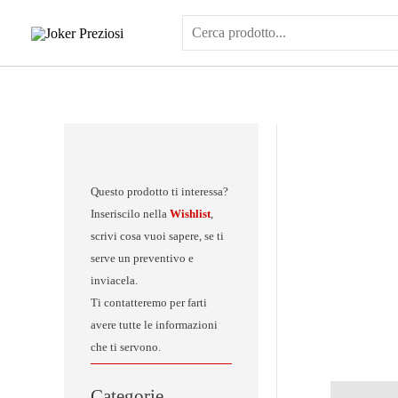
Vai
al
contenuto
Questo prodotto ti interessa?
Inseriscilo nella
Wishlist
,
scrivi cosa vuoi sapere, se ti
serve un preventivo e
inviacela.
Ti contatteremo per farti
avere tutte le informazioni
che ti servono.
Categorie