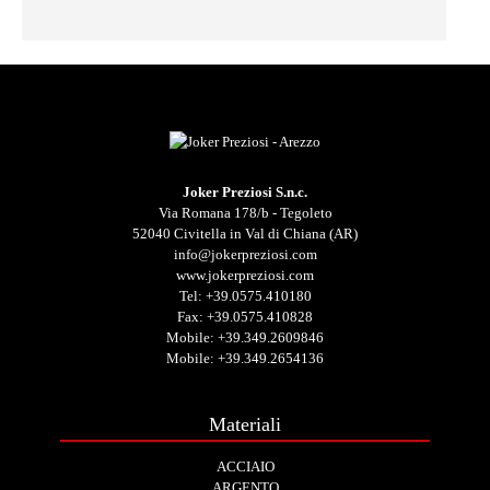
Joker Preziosi S.n.c.
Via Romana 178/b - Tegoleto
52040 Civitella in Val di Chiana (AR)
info@jokerpreziosi.com
www.jokerpreziosi.com
Tel:
+39.0575.410180
Fax: +39.0575.410828
Mobile:
+39.349.2609846
Mobile:
+39.349.2654136
Materiali
ACCIAIO
ARGENTO