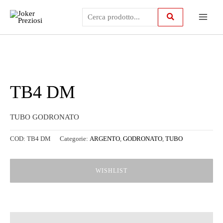
Vai
Main
al
contenuto
Menu
TB4 DM
TUBO GODRONATO
COD:
TB4 DM
Categorie:
ARGENTO
,
GODRONATO
,
TUBO
WISHLIST
Descrizione