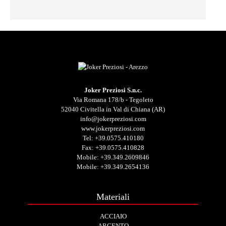
Joker Preziosi S.n.c.
Via Romana 178/b - Tegoleto
52040 Civitella in Val di Chiana (AR)
info@jokerpreziosi.com
www.jokerpreziosi.com
Tel:
+39.0575.410180
Fax: +39.0575.410828
Mobile:
+39.349.2609846
Mobile:
+39.349.2654136
Materiali
ACCIAIO
ARGENTO