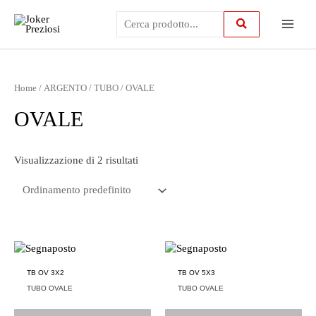
Vai
Main
al
contenuto
Menu
Home
/
ARGENTO
/
TUBO
/ OVALE
OVALE
Visualizzazione di 2 risultati
TB OV 3X2
TB OV 5X3
TUBO OVALE
TUBO OVALE