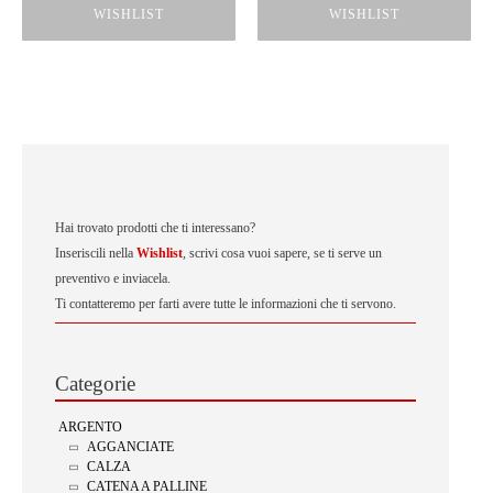
WISHLIST
WISHLIST
Hai trovato prodotti che ti interessano?
Inseriscili nella
Wishlist
, scrivi cosa vuoi sapere, se ti serve un
preventivo e inviacela.
Ti contatteremo per farti avere tutte le informazioni che ti servono.
Categorie
ARGENTO
AGGANCIATE
CALZA
CATENA A PALLINE