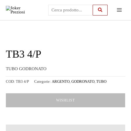
Vai
Main
al
contenuto
Menu
TB3 4/P
TUBO GODRONATO
COD:
TB3 4/P
Categorie:
ARGENTO
,
GODRONATO
,
TUBO
WISHLIST
Descrizione