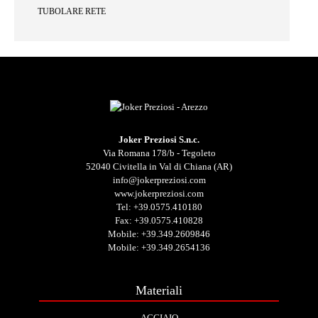
TUBOLARE RETE
Joker Preziosi S.n.c.
Via Romana 178/b - Tegoleto
52040 Civitella in Val di Chiana (AR)
info@jokerpreziosi.com
www.jokerpreziosi.com
Tel:
+39.0575.410180
Fax: +39.0575.410828
Mobile:
+39.349.2609846
Mobile:
+39.349.2654136
Materiali
ACCIAIO