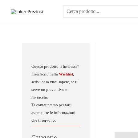
Vai
al
contenuto
Questo prodotto ti interessa?
Inseriscilo nella
Wishlist
,
scrivi cosa vuoi sapere, se ti
serve un preventivo e
inviacela.
Ti contatteremo per farti
avere tutte le informazioni
che ti servono.
Categorie