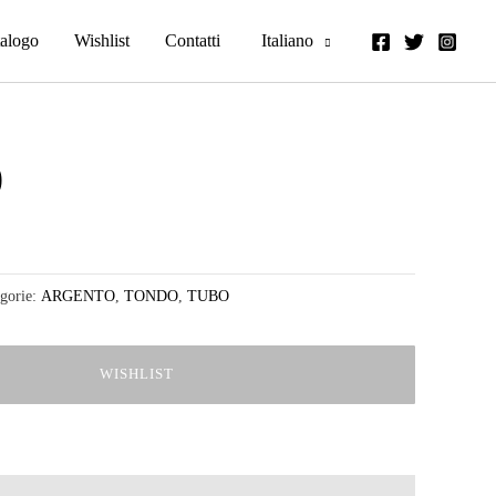
alogo
Wishlist
Contatti
Italiano
0
gorie:
ARGENTO
,
TONDO
,
TUBO
WISHLIST