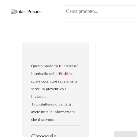
Vai
al
contenuto
Questo prodotto ti interessa?
Inseriscilo nella
Wishlist
,
scrivi cosa vuoi sapere, se ti
serve un preventivo e
inviacela.
Ti contatteremo per farti
avere tutte le informazioni
che ti servono.
Categorie