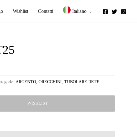
go
Wishlist
Contatti
Italiano
25
E
ategorie:
ARGENTO
,
ORECCHINI
,
TUBOLARE RETE
WISHLIST