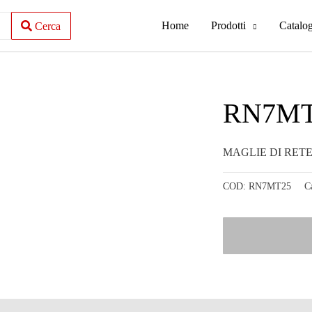
Home
Prodotti
Catalo
Cerca
RN7MT
MAGLIE DI RET
COD:
RN7MT25
C