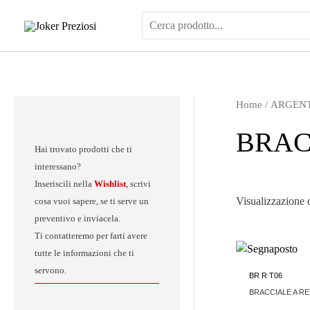
Vai
al
contenuto
Home
/
ARGEN
BRAC
Hai trovato prodotti che ti
interessano?
Inseriscili nella
Wishlist
, scrivi
Visualizzazione di
cosa vuoi sapere, se ti serve un
preventivo e inviacela.
Ti contatteremo per farti avere
tutte le informazioni che ti
servono.
BR R T06
BRACCIALE A R