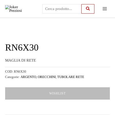
Vai
Main
al
contenuto
Menu
RN6X30
MAGLIA DI RETE
COD:
RN6X30
Categorie:
ARGENTO
,
ORECCHINI
,
TUBOLARE RETE
WISHLIST