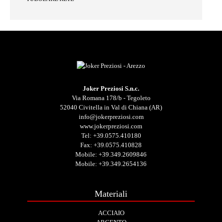
Joker Preziosi S.n.c.
Via Romana 178/b - Tegoleto
52040 Civitella in Val di Chiana (AR)
info@jokerpreziosi.com
www.jokerpreziosi.com
Tel:
+39.0575.410180
Fax: +39.0575.410828
Mobile:
+39.349.2609846
Mobile:
+39.349.2654136
Materiali
ACCIAIO