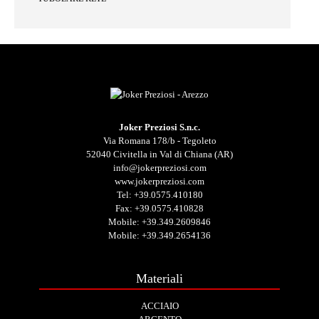
Joker Preziosi S.n.c.
Via Romana 178/b - Tegoleto
52040 Civitella in Val di Chiana (AR)
info@jokerpreziosi.com
www.jokerpreziosi.com
Tel:
+39.0575.410180
Fax: +39.0575.410828
Mobile:
+39.349.2609846
Mobile:
+39.349.2654136
Materiali
ACCIAIO