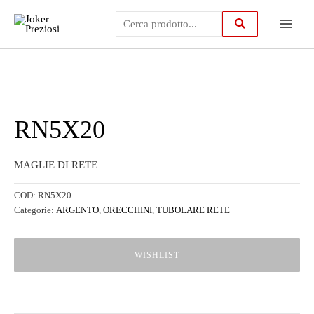
Vai
Main
al
contenuto
Menu
RN5X20
MAGLIE DI RETE
COD:
RN5X20
Categorie:
ARGENTO
,
ORECCHINI
,
TUBOLARE RETE
WISHLIST