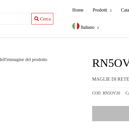
Home
Prodotti
Cat
Cerca
Italiano
RN5OV
MAGLIE DI RET
COD:
RN5OV20
Ca