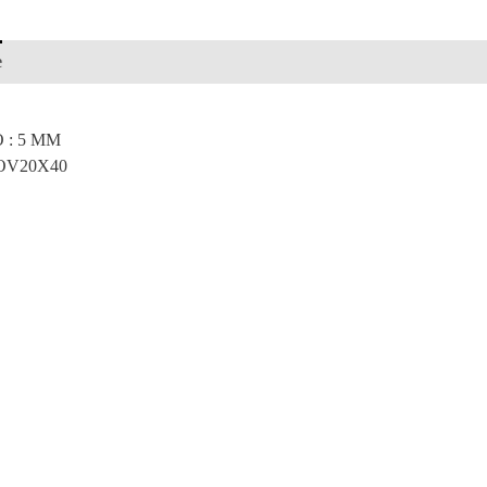
e
 : 5 MM
 OV20X40