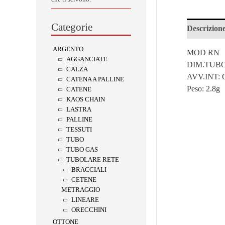
Categorie
Descrizion
ARGENTO
MOD RN
AGGANCIATE
DIM.TUBO
CALZA
AVV.INT:
CATENA A PALLINE
Peso:
2.8g
CATENE
KAOS CHAIN
LASTRA
PALLINE
TESSUTI
TUBO
TUBO GAS
TUBOLARE RETE
BRACCIALI
CETENE
METRAGGIO
LINEARE
ORECCHINI
OTTONE