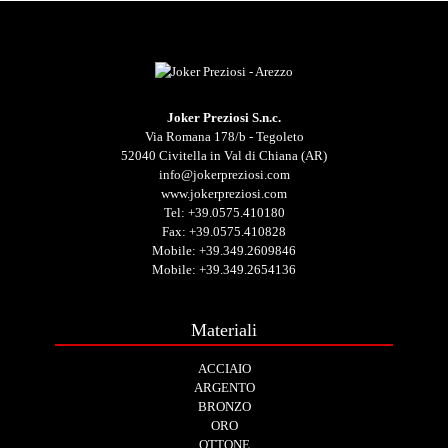
Joker Preziosi S.n.c.
Via Romana 178/b - Tegoleto
52040 Civitella in Val di Chiana (AR)
info@jokerpreziosi.com
www.jokerpreziosi.com
Tel:
+39.0575.410180
Fax: +39.0575.410828
Mobile:
+39.349.2609846
Mobile:
+39.349.2654136
Materiali
ACCIAIO
ARGENTO
BRONZO
ORO
OTTONE