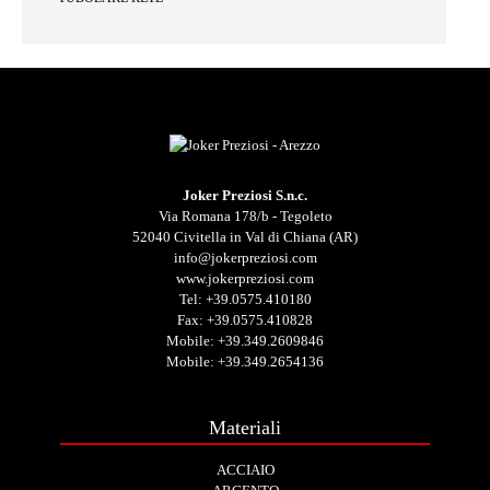
Joker Preziosi S.n.c.
Via Romana 178/b - Tegoleto
52040 Civitella in Val di Chiana (AR)
info@jokerpreziosi.com
www.jokerpreziosi.com
Tel:
+39.0575.410180
Fax: +39.0575.410828
Mobile:
+39.349.2609846
Mobile:
+39.349.2654136
Materiali
ACCIAIO