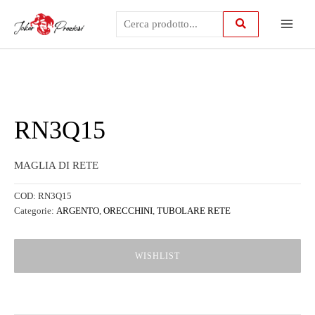
Vai
Main
al
contenuto
Menu
RN3Q15
MAGLIA DI RETE
COD:
RN3Q15
Categorie:
ARGENTO
,
ORECCHINI
,
TUBOLARE RETE
WISHLIST