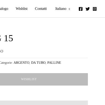
alogo
Wishlist
Contatti
Italiano
G 15
BO
Categorie:
ARGENTO
,
DA TUBO
,
PALLINE
WISHLIST