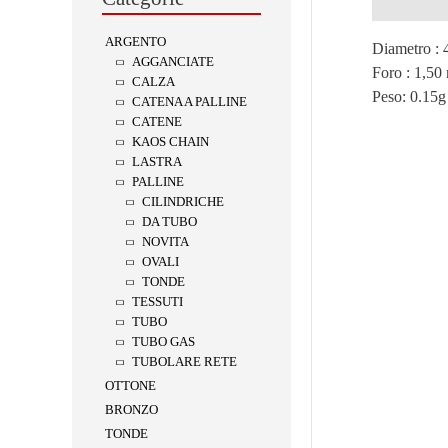
Descrizion
ARGENTO
Diametro :
AGGANCIATE
Foro : 1,5
CALZA
Peso:
0.15g
CATENA A PALLINE
CATENE
KAOS CHAIN
LASTRA
PALLINE
CILINDRICHE
DA TUBO
NOVITA
OVALI
TONDE
TESSUTI
TUBO
TUBO GAS
TUBOLARE RETE
OTTONE
BRONZO
TONDE