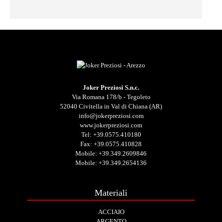
Joker Preziosi S.n.c.
Via Romana 178/b - Tegoleto
52040 Civitella in Val di Chiana (AR)
info@jokerpreziosi.com
www.jokerpreziosi.com
Tel:
+39.0575.410180
Fax: +39.0575.410828
Mobile:
+39.349.2609846
Mobile:
+39.349.2654136
Materiali
ACCIAIO
ARGENTO