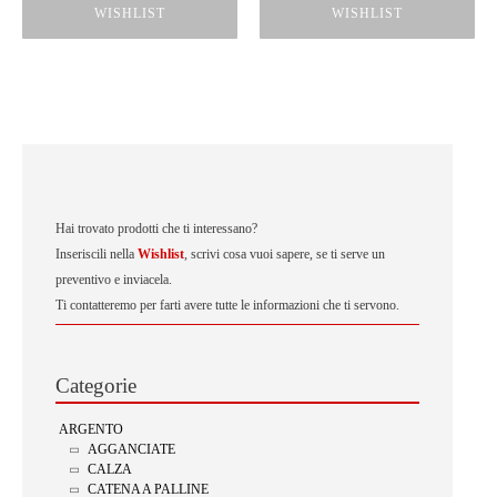
WISHLIST
WISHLIST
Hai trovato prodotti che ti interessano?
Inseriscili nella
Wishlist
, scrivi cosa vuoi sapere, se ti serve un
preventivo e inviacela.
Ti contatteremo per farti avere tutte le informazioni che ti servono.
Categorie
ARGENTO
AGGANCIATE
CALZA
CATENA A PALLINE