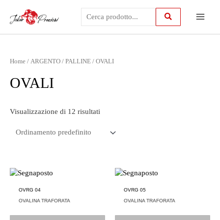
Vai
Main
al
contenuto
Menu
Home
/
ARGENTO
/
PALLINE
/ OVALI
OVALI
Visualizzazione di 12 risultati
OVRG 04
OVRG 05
OVALINA TRAFORATA
OVALINA TRAFORATA