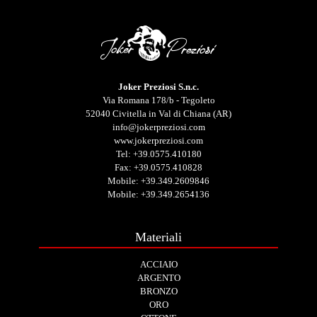
Joker Preziosi S.n.c.
Via Romana 178/b - Tegoleto
52040 Civitella in Val di Chiana (AR)
info@jokerpreziosi.com
www.jokerpreziosi.com
Tel:
+39.0575.410180
Fax: +39.0575.410828
Mobile:
+39.349.2609846
Mobile:
+39.349.2654136
Materiali
ACCIAIO
ARGENTO
BRONZO
ORO