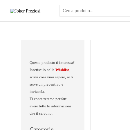
Vai
al
contenuto
Questo prodotto ti interessa?
Inseriscilo nella
Wishlist
,
scrivi cosa vuoi sapere, se ti
serve un preventivo e
inviacela.
Ti contatteremo per farti
avere tutte le informazioni
che ti servono.
Categorie