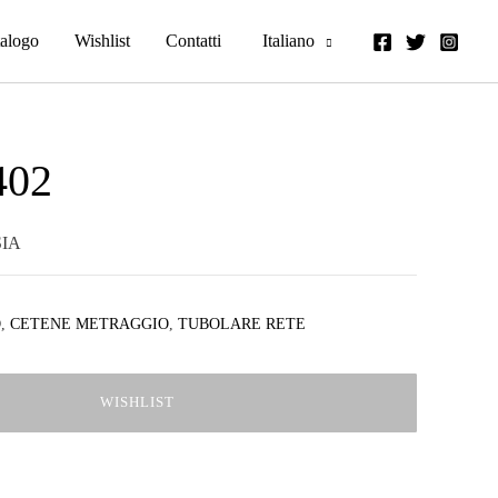
alogo
Wishlist
Contatti
Italiano
402
IA
O
,
CETENE METRAGGIO
,
TUBOLARE RETE
WISHLIST