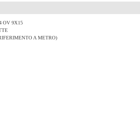
e
4 OV 9X15
TTE
 RIFERIMENTO A METRO)