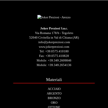
Joker Preziosi S.n.c.
Via Romana 178/b - Tegoleto
52040 Civitella in Val di Chiana (AR)
info@jokerpreziosi.com
www.jokerpreziosi.com
Tel:
+39.0575.410180
Fax: +39.0575.410828
Mobile:
+39.349.2609846
Mobile:
+39.349.2654136
Materiali
ACCIAIO
ARGENTO
BRONZO
ORO
OTTONE