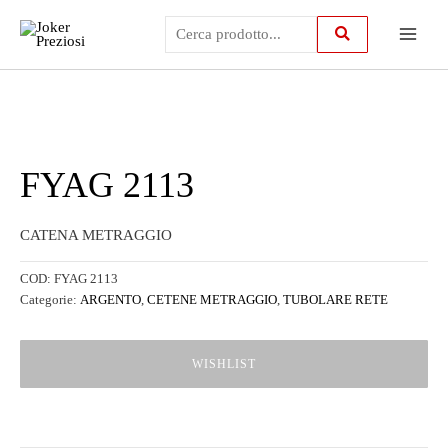
Vai
Main
al
contenuto
Menu
FYAG 2113
CATENA METRAGGIO
COD:
FYAG 2113
Categorie:
ARGENTO
,
CETENE METRAGGIO
,
TUBOLARE RETE
WISHLIST