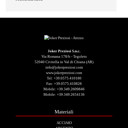
Joker Preziosi S.n.c.
Via Romana 178/b - Tegoleto
52040 Civitella in Val di Chiana (AR)
info@jokerpreziosi.com
www.jokerpreziosi.com
Tel:
+39.0575.410180
Fax: +39.0575.410828
Mobile:
+39.349.2609846
Mobile:
+39.349.2654136
Materiali
ACCIAIO