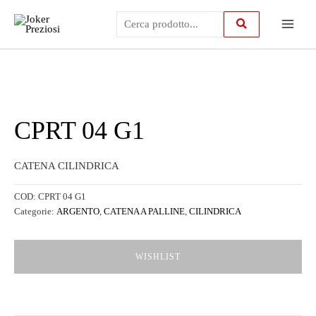
Vai
Main
al
contenuto
Menu
CPRT 04 G1
CATENA CILINDRICA
COD:
CPRT 04 G1
Categorie:
ARGENTO
,
CATENA A PALLINE
,
CILINDRICA
WISHLIST