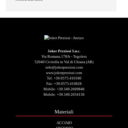
Joker Preziosi S.n.c.
Via Romana 178/b - Tegoleto
52040 Civitella in Val di Chiana (AR)
info@jokerpreziosi.com
www.jokerpreziosi.com
Tel:
+39.0575.410180
Fax: +39.0575.410828
Mobile:
+39.349.2609846
Mobile:
+39.349.2654136
Materiali
ACCIAIO