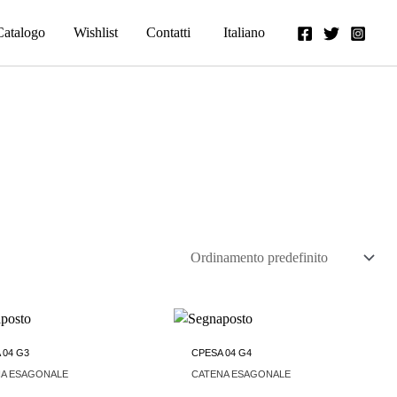
Catalogo
Wishlist
Contatti
Italiano
 04 G3
CPESA 04 G4
NA ESAGONALE
CATENA ESAGONALE