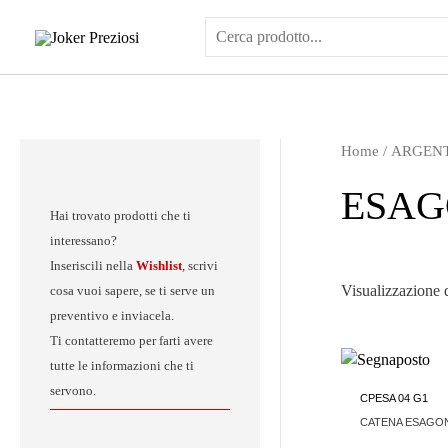
Vai
al
contenuto
Home
/
ARGEN
ESAG
Hai trovato prodotti che ti
interessano?
Inseriscili nella
Wishlist
, scrivi
Visualizzazione di
cosa vuoi sapere, se ti serve un
preventivo e inviacela.
Ti contatteremo per farti avere
tutte le informazioni che ti
servono.
CPESA 04 G1
CATENA ESAGO