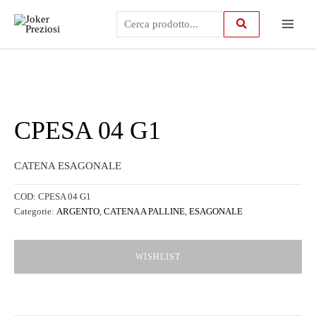
Vai
Main
al
contenuto
Menu
CPESA 04 G1
CATENA ESAGONALE
COD:
CPESA 04 G1
Categorie:
ARGENTO
,
CATENA A PALLINE
,
ESAGONALE
WISHLIST