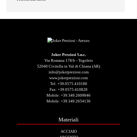
Joker Preziosi S.n.c.
Via Romana 178/b - Tegoleto
52040 Civitella in Val di Chiana (AR)
info@jokerpreziosi.com
www.jokerpreziosi.com
Tel:
+39.0575.410180
Fax: +39.0575.410828
Mobile:
+39.349.2609846
Mobile:
+39.349.2654136
Materiali
ACCIAIO