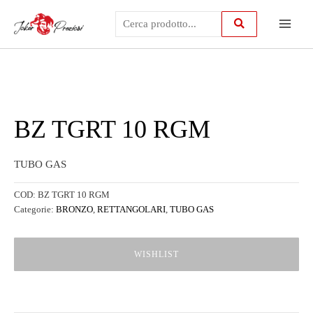
Vai
Main
al
contenuto
Menu
BZ TGRT 10 RGM
TUBO GAS
COD:
BZ TGRT 10 RGM
Categorie:
BRONZO
,
RETTANGOLARI
,
TUBO GAS
WISHLIST