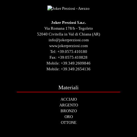
Joker Preziosi S.n.c.
Via Romana 178/b - Tegoleto
52040 Civitella in Val di Chiana (AR)
info@jokerpreziosi.com
www.jokerpreziosi.com
Tel:
+39.0575.410180
Fax: +39.0575.410828
Mobile:
+39.349.2609846
Mobile:
+39.349.2654136
Materiali
ACCIAIO
ARGENTO
BRONZO
ORO
OTTONE