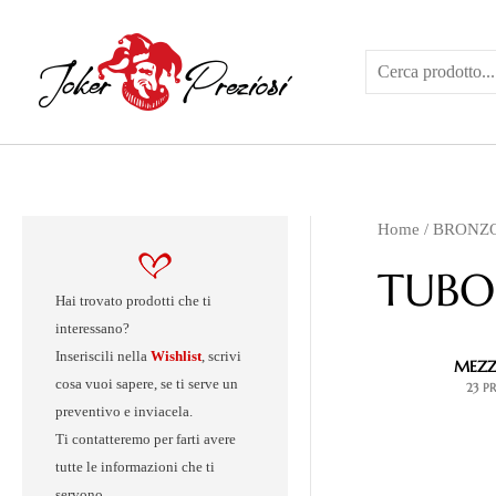
Vai
al
contenuto
Home
/
BRONZ
TUBO
Hai trovato prodotti che ti
interessano?
Inseriscili nella
Wishlist
, scrivi
MEZZ
cosa vuoi sapere, se ti serve un
23 P
preventivo e inviacela.
Ti contatteremo per farti avere
tutte le informazioni che ti
servono.