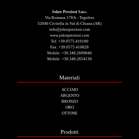
Joker Preziosi S.n.c.
Via Romana 178/b - Tegoleto
52040 Civitella in Val di Chiana (AR)
info@jokerpreziosi.com
www.jokerpreziosi.com
Tel:
+39.0575.410180
Fax: +39.0575.410828
Mobile:
+39.349.2609846
Mobile:
+39.349.2654136
Materiali
ACCIAIO
ARGENTO
BRONZO
ORO
OTTONE
Prodotti