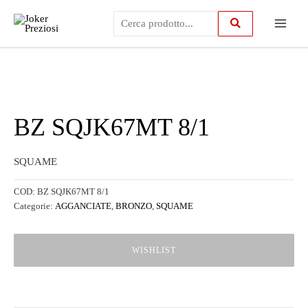
Vai
Main
al
contenuto
Menu
BZ SQJK67MT 8/1
SQUAME
COD:
BZ SQJK67MT 8/1
Categorie:
AGGANCIATE
,
BRONZO
,
SQUAME
WISHLIST