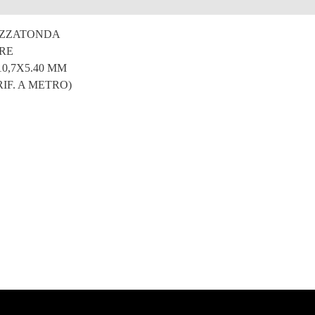
e
EZZATONDA
RE
10,7X5.40 MM
RIF. A METRO)