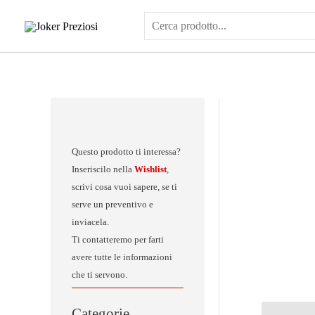
Vai
al
contenuto
Questo prodotto ti interessa?
Inseriscilo nella
Wishlist
,
scrivi cosa vuoi sapere, se ti
serve un preventivo e
inviacela.
Ti contatteremo per farti
avere tutte le informazioni
che ti servono.
Categorie