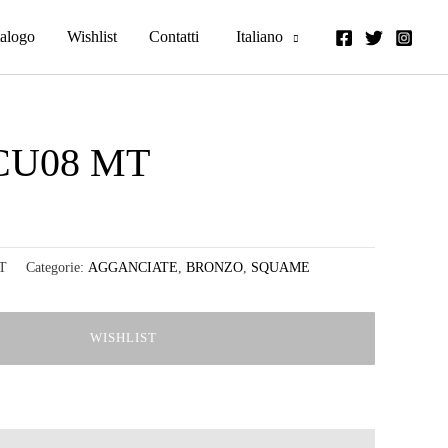
alogo
Wishlist
Contatti
Italiano
CU08 MT
T
Categorie:
AGGANCIATE
,
BRONZO
,
SQUAME
WISHLIST