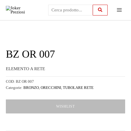
Vai
Main
al
contenuto
Menu
BZ OR 007
ELEMENTO A RETE
COD:
BZ OR 007
Categorie:
BRONZO
,
ORECCHINI
,
TUBOLARE RETE
WISHLIST