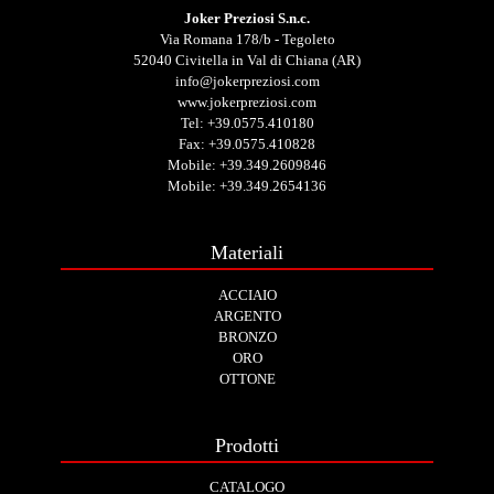
Joker Preziosi S.n.c.
Via Romana 178/b - Tegoleto
52040 Civitella in Val di Chiana (AR)
info@jokerpreziosi.com
www.jokerpreziosi.com
Tel:
+39.0575.410180
Fax: +39.0575.410828
Mobile:
+39.349.2609846
Mobile:
+39.349.2654136
Materiali
ACCIAIO
ARGENTO
BRONZO
ORO
OTTONE
Prodotti
CATALOGO