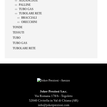
AGGANCIATE
PALLINE
TUBO GAS
TUBOLARE RETE
BRACCIALI
ORECCHINI
TONDE
TESSUTI
TUBO
TUBO GAS
TUBOLARE RETE
Joker Preziosi S.n.c.
Via Romana 178/b - Tegoleto
52040 Civitella in Val di Chiana (AR)
info@jokerpreziosi.com