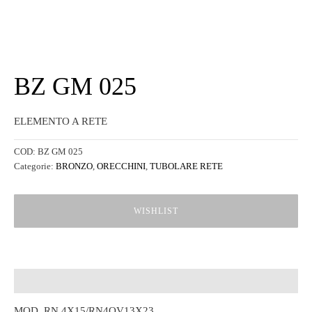
BZ GM 025
ELEMENTO A RETE
COD:
BZ GM 025
Categorie:
BRONZO
,
ORECCHINI
,
TUBOLARE RETE
WISHLIST
Descrizione
MOD. RN 4X15/RN4OV13X23