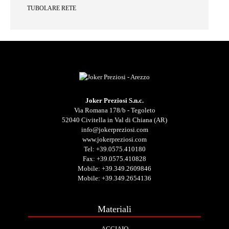
TUBOLARE RETE
Joker Preziosi S.n.c.
Via Romana 178/b - Tegoleto
52040 Civitella in Val di Chiana (AR)
info@jokerpreziosi.com
www.jokerpreziosi.com
Tel:
+39.0575.410180
Fax: +39.0575.410828
Mobile:
+39.349.2609846
Mobile:
+39.349.2654136
Materiali
ACCIAIO