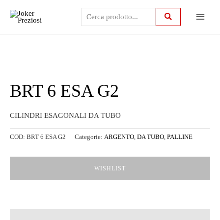
Vai
Main
al
contenuto
Menu
BRT 6 ESA G2
CILINDRI ESAGONALI DA TUBO
COD:
BRT 6 ESA G2
Categorie:
ARGENTO
,
DA TUBO
,
PALLINE
WISHLIST
Descrizione