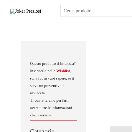
Vai
al
contenuto
Questo prodotto ti interessa?
Inseriscilo nella
Wishlist
,
scrivi cosa vuoi sapere, se ti
serve un preventivo e
inviacela.
Ti contatteremo per farti
avere tutte le informazioni
che ti servono.
Categorie