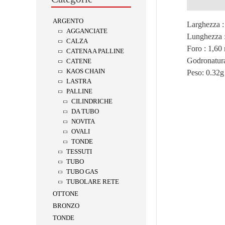
Descrizion
ARGENTO
Larghezza 
AGGANCIATE
Lunghezza 
CALZA
Foro : 1,6
CATENA A PALLINE
Godronatur
CATENE
KAOS CHAIN
Peso:
0.32g
LASTRA
PALLINE
CILINDRICHE
DA TUBO
NOVITA
OVALI
TONDE
TESSUTI
TUBO
TUBO GAS
TUBOLARE RETE
OTTONE
BRONZO
TONDE