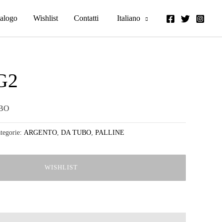
alogo
Wishlist
Contatti
Italiano
G2
UBO
tegorie:
ARGENTO
,
DA TUBO
,
PALLINE
WISHLIST