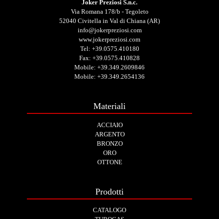
Joker Preziosi S.n.c.
Via Romana 178/b - Tegoleto
52040 Civitella in Val di Chiana (AR)
info@jokerpreziosi.com
www.jokerpreziosi.com
Tel:
+39.0575.410180
Fax: +39.0575.410828
Mobile:
+39.349.2609846
Mobile:
+39.349.2654136
Materiali
ACCIAIO
ARGENTO
BRONZO
ORO
OTTONE
Prodotti
CATALOGO