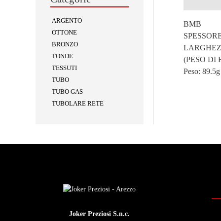
Descrizion
ARGENTO
BMB
OTTONE
SPESSORE
BRONZO
LARGHEZZ
TONDE
(PESO DI
TESSUTI
Peso:
89.5g
TUBO
TUBO GAS
TUBOLARE RETE
Joker Preziosi S.n.c.