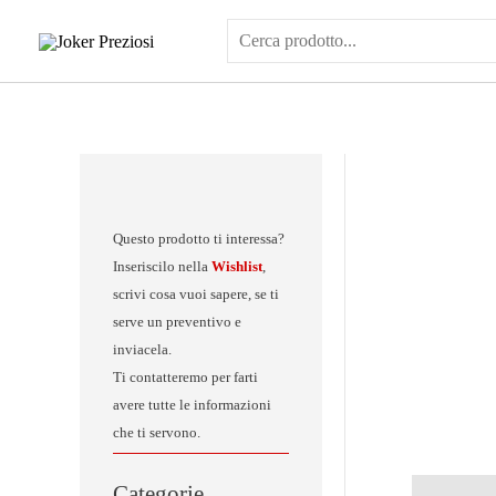
Vai
al
contenuto
Questo prodotto ti interessa?
Inseriscilo nella
Wishlist
,
scrivi cosa vuoi sapere, se ti
serve un preventivo e
inviacela.
Ti contatteremo per farti
avere tutte le informazioni
che ti servono.
Categorie