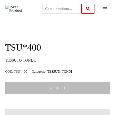
Vai
Main
al
contenuto
Menu
TSU*400
TESSUTO TONDO
COD:
TSU*400
Categorie:
TESSUTI
,
TONDI
WISHLIST
Descrizione