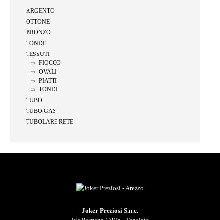
ARGENTO
OTTONE
BRONZO
TONDE
TESSUTI
FIOCCO
OVALI
PIATTI
TONDI
TUBO
TUBO GAS
TUBOLARE RETE
Joker Preziosi S.n.c.
Via Romana 178/b - Tegoleto