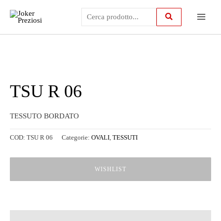
Vai
Main
al
contenuto
Menu
TSU R 06
TESSUTO BORDATO
COD:
TSU R 06
Categorie:
OVALI
,
TESSUTI
WISHLIST
Descrizione