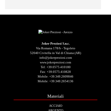
Joker Preziosi S.n.c.
Via Romana 178/b - Tegoleto
52040 Civitella in Val di Chiana (AR)
info@jokerpreziosi.com
www.jokerpreziosi.com
Tel:
+39.0575.410180
Fax: +39.0575.410828
Mobile:
+39.349.2609846
Mobile:
+39.349.2654136
Materiali
ACCIAIO
ARGENTO