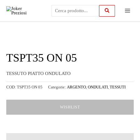
Vai
Main
al
contenuto
Menu
TSPT35 ON 05
TESSUTO PIATTO ONDULATO
COD:
TSPT35 ON 05
Categorie:
ARGENTO
,
ONDULATI
,
TESSUTI
WISHLIST
Descrizione