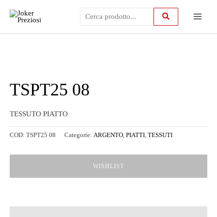
Vai
Main
al
contenuto
Menu
TSPT25 08
TESSUTO PIATTO
COD:
TSPT25 08
Categorie:
ARGENTO
,
PIATTI
,
TESSUTI
WISHLIST
Descrizione