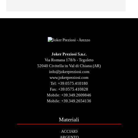
Joker Preziosi S.n.c.
Via Romana 178/b - Tegoleto
52040 Civitella in Val di Chiana (AR)
info@jokerpreziosi.com
www.jokerpreziosi.com
Tel:
+39.0575.410180
Fax: +39.0575.410828
Mobile:
+39.349.2609846
Mobile:
+39.349.2654136
Materiali
ACCIAIO
ARGENTO