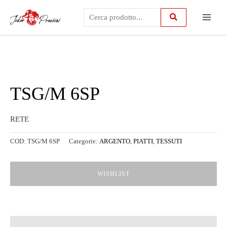
Vai
Main
al
contenuto
Menu
TSG/M 6SP
RETE
COD:
TSG/M 6SP
Categorie:
ARGENTO
,
PIATTI
,
TESSUTI
WISHLIST
Descrizione