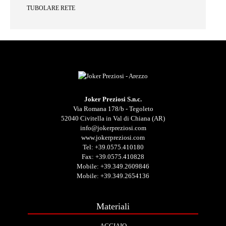
TUBOLARE RETE
Joker Preziosi S.n.c.
Via Romana 178/b - Tegoleto
52040 Civitella in Val di Chiana (AR)
info@jokerpreziosi.com
www.jokerpreziosi.com
Tel:
+39.0575.410180
Fax: +39.0575.410828
Mobile:
+39.349.2609846
Mobile:
+39.349.2654136
Materiali
ACCIAIO