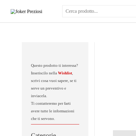
Vai
al
contenuto
Questo prodotto ti interessa?
Inseriscilo nella
Wishlist
,
scrivi cosa vuoi sapere, se ti
serve un preventivo e
inviacela.
Ti contatteremo per farti
avere tutte le informazioni
che ti servono.
Categorie