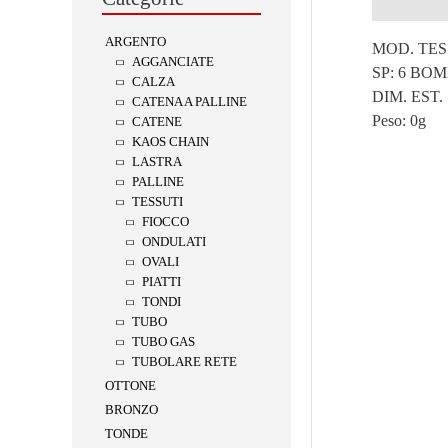
Descrizion
ARGENTO
MOD. TES
AGGANCIATE
SP: 6 BO
CALZA
DIM. EST.
CATENA A PALLINE
Peso:
0g
CATENE
KAOS CHAIN
LASTRA
PALLINE
TESSUTI
FIOCCO
ONDULATI
OVALI
PIATTI
TONDI
TUBO
TUBO GAS
TUBOLARE RETE
OTTONE
BRONZO
TONDE