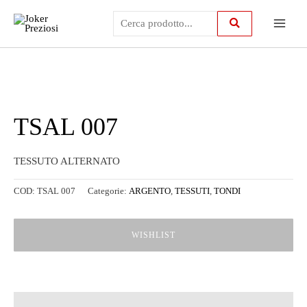
Vai
Main
al
contenuto
Menu
TSAL 007
TESSUTO ALTERNATO
COD:
TSAL 007
Categorie:
ARGENTO
,
TESSUTI
,
TONDI
WISHLIST
Descrizione