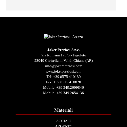
Joker Preziosi S.n.c.
Via Romana 178/b - Tegoleto
52040 Civitella in Val di Chiana (AR)
info@jokerpreziosi.com
www.jokerpreziosi.com
Tel:
+39.0575.410180
Fax: +39.0575.410828
Mobile:
+39.349.2609846
Mobile:
+39.349.2654136
Materiali
ACCIAIO
ARGENTO