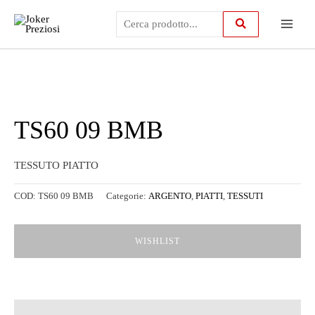
Vai
Main
al
contenuto
Menu
TS60 09 BMB
TESSUTO PIATTO
COD:
TS60 09 BMB
Categorie:
ARGENTO
,
PIATTI
,
TESSUTI
WISHLIST
Descrizione