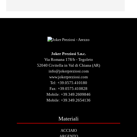
Joker Preziosi S.n.c.
Via Romana 178/b - Tegoleto
52040 Civitella in Val di Chiana (AR)
info@jokerpreziosi.com
www.jokerpreziosi.com
Tel:
+39.0575.410180
Fax: +39.0575.410828
Mobile:
+39.349.2609846
Mobile:
+39.349.2654136
Materiali
ACCIAIO
ARGENTO