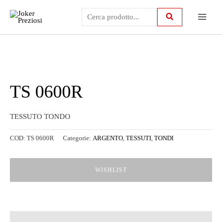
Vai
Main
al
contenuto
Menu
TS 0600R
TESSUTO TONDO
COD:
TS 0600R
Categorie:
ARGENTO
,
TESSUTI
,
TONDI
WISHLIST
Descrizione