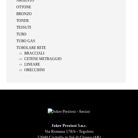
ARGENTO
OTTONE
BRONZO
TONDE
TESSUTI
TUBO
TUBO GAS
TUBOLARE RETE
BRACCIALI
CETENE METRAGGIO
LINEARE
ORECCHINI
Joker Preziosi S.n.c.
Via Romana 178/b - Tegoleto
52040 Civitella in Val di Chiana (AR)