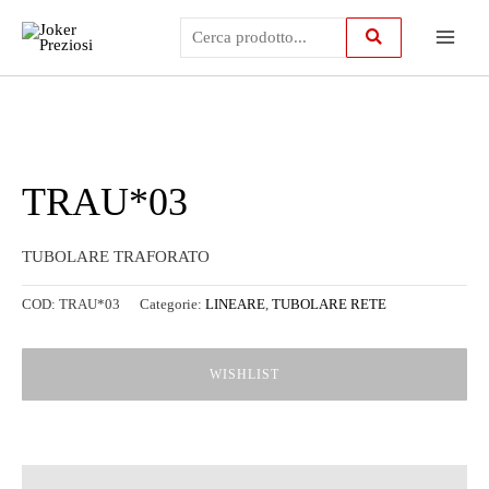
Vai
Main
al
contenuto
Menu
TRAU*03
TUBOLARE TRAFORATO
COD:
TRAU*03
Categorie:
LINEARE
,
TUBOLARE RETE
WISHLIST
Descrizione