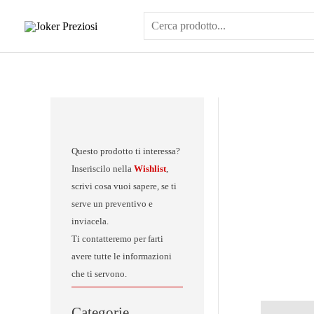
Vai
al
contenuto
Questo prodotto ti interessa?
Inseriscilo nella
Wishlist
,
scrivi cosa vuoi sapere, se ti
serve un preventivo e
inviacela.
Ti contatteremo per farti
avere tutte le informazioni
che ti servono.
Categorie