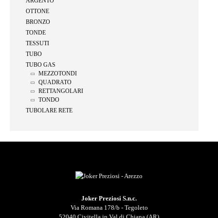
ARGENTO
OTTONE
BRONZO
TONDE
TESSUTI
TUBO
TUBO GAS
MEZZOTONDI
QUADRATO
RETTANGOLARI
TONDO
TUBOLARE RETE
Joker Preziosi S.n.c.
Via Romana 178/b - Tegoleto
52040 Civitella in Val di Chiana (AR)