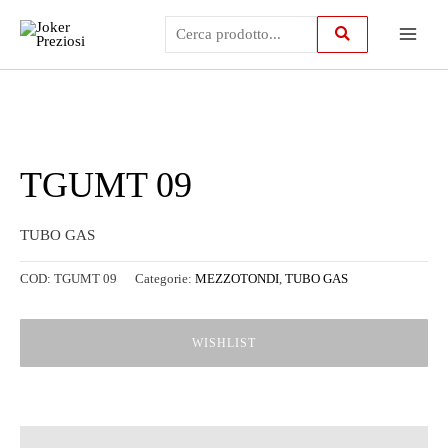
Vai
Main
al
contenuto
Menu
TGUMT 09
TUBO GAS
COD:
TGUMT 09
Categorie:
MEZZOTONDI
,
TUBO GAS
WISHLIST
Descrizione