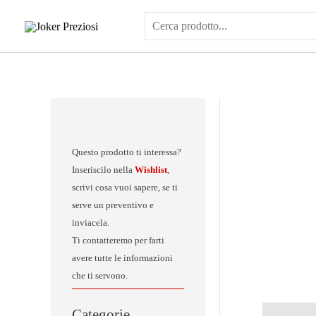
Vai
al
contenuto
Questo prodotto ti interessa?
Inseriscilo nella
Wishlist
,
scrivi cosa vuoi sapere, se ti
serve un preventivo e
inviacela.
Ti contatteremo per farti
avere tutte le informazioni
che ti servono.
Categorie