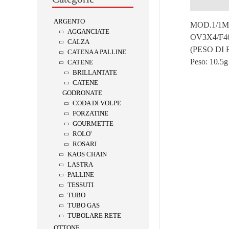
Descrizion
ARGENTO
MOD.1/1M
AGGANCIATE
OV3X4/F4
CALZA
(PESO DI
CATENA A PALLINE
Peso:
10.5g
CATENE
BRILLANTATE
CATENE
GODRONATE
CODA DI VOLPE
FORZATINE
GOURMETTE
ROLO'
ROSARI
KAOS CHAIN
LASTRA
PALLINE
TESSUTI
TUBO
TUBO GAS
TUBOLARE RETE
OTTONE