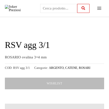
Vai
Main
al
contenuto
Menu
RSV agg 3/1
ROSARIO ovalina 3×4 mm
COD:
RSV agg 3/1
Categorie:
ARGENTO
,
CATENE
,
ROSARI
WISHLIST
Descrizione