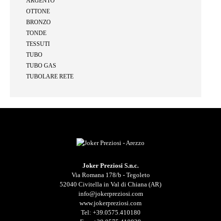
ARGENTO
OTTONE
BRONZO
TONDE
TESSUTI
TUBO
TUBO GAS
TUBOLARE RETE
Joker Preziosi S.n.c.
Via Romana 178/b - Tegoleto
52040 Civitella in Val di Chiana (AR)
info@jokerpreziosi.com
www.jokerpreziosi.com
Tel:
+39.0575.410180