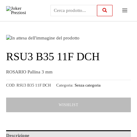
Vai
Main
al
contenuto
Menu
RSU3 B35 11F DCH
ROSARIO Pallina 3 mm
COD:
RSU3 B35 11F DCH
Categoria:
Senza categoria
WISHLIST
Descrizione