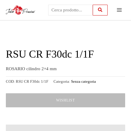
Vai
Main
al
contenuto
Menu
RSU CR F30dc 1/1F
ROSARIO cilindro 2×4 mm
COD:
RSU CR F30dc 1/1F
Categoria:
Senza categoria
WISHLIST
Descrizione